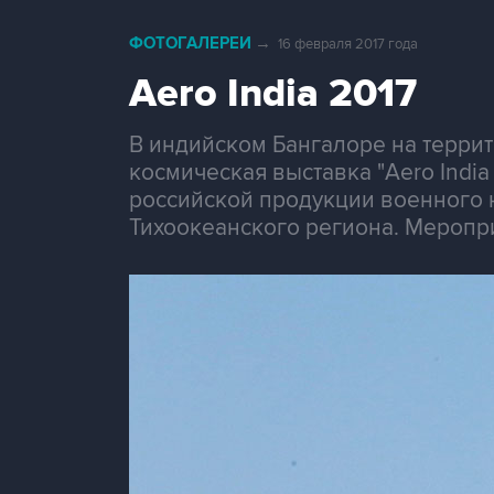
ФОТОГАЛЕРЕИ
→
16 февраля 2017 года
Aero India 2017
В индийском Бангалоре на терри
космическая выставка "Aero Indi
российской продукции военного 
Тихоокеанского региона. Меропри