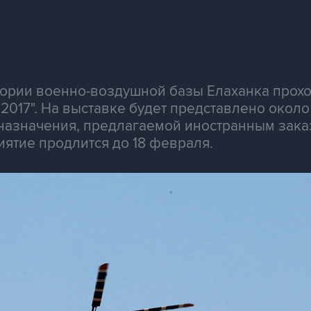
тории военно-воздушной базы Елаханка прох
a 2017". На выставке будет представлено око
назначения, предлагаемой иностранным заказ
ятие продлится до 18 февраля.