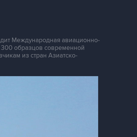
одит Международная авиационно-
ло 300 образцов современной
чикам из стран Азиатско-