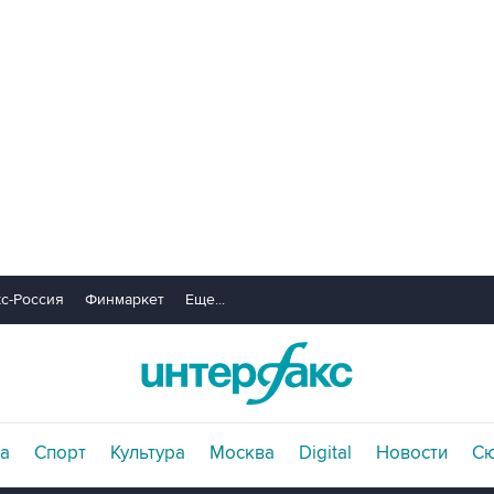
с-Россия
Финмаркет
Еще...
а
Спорт
Культура
Москва
Digital
Новости
С