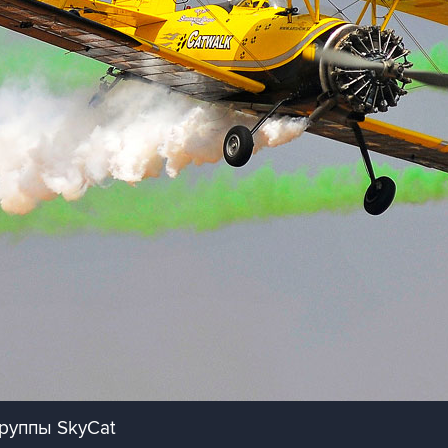
руппы SkyCat