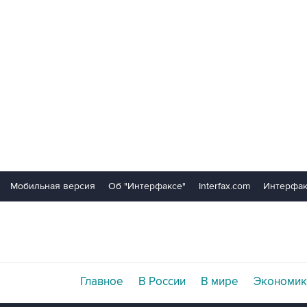
Мобильная версия
Об "Интерфаксе"
Interfax.com
Интерфак
Главное
В России
В мире
Экономик