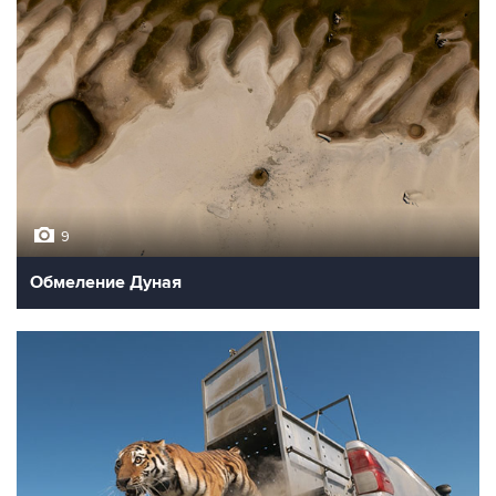
9
Обмеление Дуная