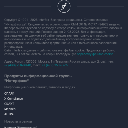
Copyright © 1991—2026 Interfax. Все права защищены. Сетевое издание
"Интерфакс.ру". Свидетельство о регистрации СМИ ЭЛ № ФС 77 - 84928 выдано
Федеральной службой по надзору в сфере связи, информационных технологий и
массовых коммуникаций (Роскомнадзор) 21.03.2023. Вся информация,
размещенная на данном веб-сайте, предназначена только для персонального
пользования и не подлежит дальнейшему воспроизведению и/или
распространению в какой-либо форме, иначе как с письменного разрешения
Интерфакса.
Сайт Interfax.ru (далее – сайт) использует файлы cookie. Продолжая работу с
сайтом, Вы соглашаетесь на сбор и последующую
обработку файлов cookie
.
Адрес: Россия, 127006, Москва, 1-я Тверская-Ямская улица, дом 2, стр.1, тел.:
+7 (499) 250-98-40
, факс:
+7 (499) 250-97-27
Продукты информационной группы
"Интерфакс"
Информация о компаниях, товарах и людях
СПАРК
X-Compliance
СКАУТ
Маркер
АСТРА
Новости и рынки
Новости "Интерфакса"