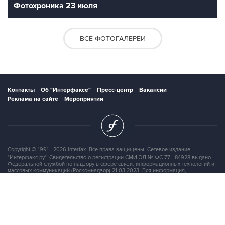
Фотохроника 23 июля
ВСЕ ФОТОГАЛЕРЕИ
Контакты
Об "Интерфаксе"
Пресс-центр
Вакансии
Реклама на сайте
Мероприятия
Copyright © 1991—2026 Interfax. Все права защищены. Сетевое издание
"Интерфакс.ру". Свидетельство о регистрации СМИ ЭЛ № ФС 77 - 84928 выдано
Федеральной службой по надзору в сфере связи, информационных технологий и
массовых коммуникаций (Роскомнадзор) 21.03.2023. Вся информация,
размещенная на данном веб-сайте, предназначена только для персонального
пользования и не подлежит дальнейшему воспроизведению и/или
распространению в какой-либо форме, иначе как с письменного разрешения
Интерфакса.
Сайт Interfax.ru (далее – сайт) использует файлы cookie. Продолжая работу с
сайтом, Вы соглашаетесь на сбор и последующую
обработку файлов cookie
.
Адрес: Россия, 127006, Москва, 1-я Тверская-Ямская улица, дом 2, стр.1, тел.: