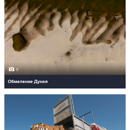
9
Обмеление Дуная