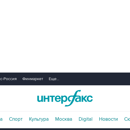
с-Россия
Финмаркет
Еще...
а
Спорт
Культура
Москва
Digital
Новости
С