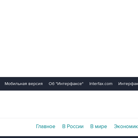
Мобильная версия
Об "Интерфаксе"
Interfax.com
Интерфак
Главное
В России
В мире
Экономик