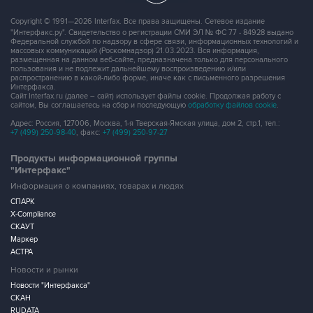
Copyright © 1991—2026 Interfax. Все права защищены. Сетевое издание
"Интерфакс.ру". Свидетельство о регистрации СМИ ЭЛ № ФС 77 - 84928 выдано
Федеральной службой по надзору в сфере связи, информационных технологий и
массовых коммуникаций (Роскомнадзор) 21.03.2023. Вся информация,
размещенная на данном веб-сайте, предназначена только для персонального
пользования и не подлежит дальнейшему воспроизведению и/или
распространению в какой-либо форме, иначе как с письменного разрешения
Интерфакса.
Сайт Interfax.ru (далее – сайт) использует файлы cookie. Продолжая работу с
сайтом, Вы соглашаетесь на сбор и последующую
обработку файлов cookie
.
Адрес: Россия, 127006, Москва, 1-я Тверская-Ямская улица, дом 2, стр.1, тел.:
+7 (499) 250-98-40
, факс:
+7 (499) 250-97-27
Продукты информационной группы
"Интерфакс"
Информация о компаниях, товарах и людях
СПАРК
X-Compliance
СКАУТ
Маркер
АСТРА
Новости и рынки
Новости "Интерфакса"
СКАН
RUDATA