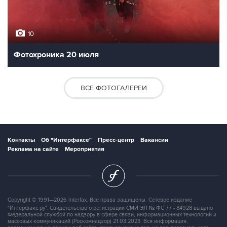
10
Фотохроника 20 июля
ВСЕ ФОТОГАЛЕРЕИ
Контакты
Об "Интерфаксе"
Пресс-центр
Вакансии
Реклама на сайте
Мероприятия
Copyright © 1991—2026 Interfax. Все права защищены. Сетевое издание
"Интерфакс.ру". Свидетельство о регистрации СМИ ЭЛ № ФС 77 - 84928 выдано
Федеральной службой по надзору в сфере связи, информационных технологий и
массовых коммуникаций (Роскомнадзор) 21.03.2023. Вся информация,