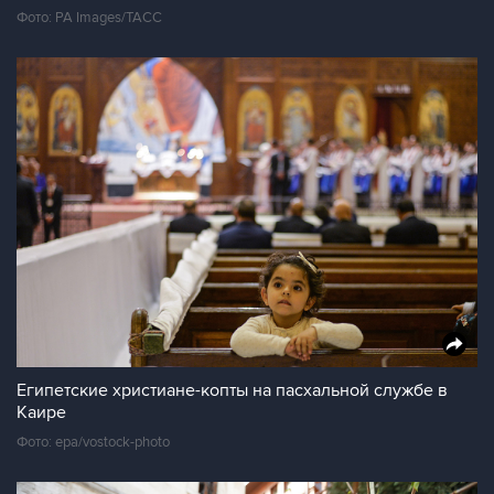
Фото: PA Images/ТАСС
Египетские христиане-копты на пасхальной службе в
Каире
Фото: epa/vostock-photo