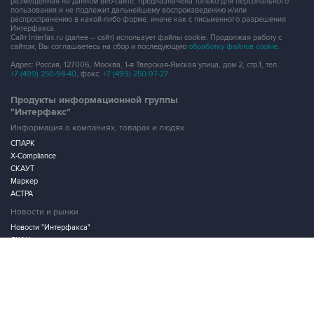
размещенная на данном веб-сайте, предназначена только для персонального
пользования и не подлежит дальнейшему воспроизведению и/или
распространению в какой-либо форме, иначе как с письменного разрешения
Интерфакса.
Сайт Interfax.ru (далее – сайт) использует файлы cookie. Продолжая работу с
сайтом, Вы соглашаетесь на сбор и последующую
обработку файлов cookie
.
Адрес: Россия, 127006, Москва, 1-я Тверская-Ямская улица, дом 2, стр.1, тел.:
+7 (499) 250-98-40
, факс:
+7 (499) 250-97-27
Продукты информационной группы
"Интерфакс"
Информация о компаниях, товарах и людях
СПАРК
X-Compliance
СКАУТ
Маркер
АСТРА
Новости и рынки
Новости "Интерфакса"
СКАН
RUDATA
Центр раскрытия корпоративной информации