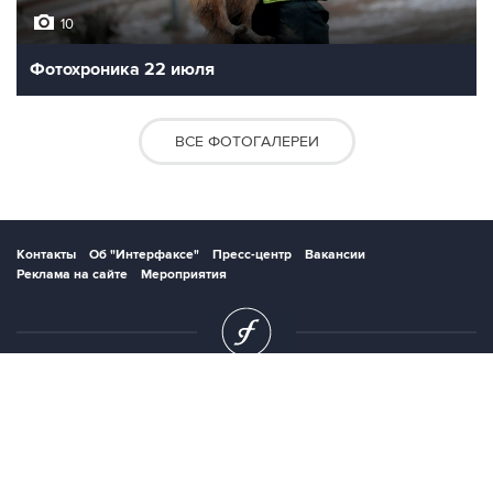
10
Фотохроника 22 июля
ВСЕ ФОТОГАЛЕРЕИ
Контакты
Об "Интерфаксе"
Пресс-центр
Вакансии
Реклама на сайте
Мероприятия
Copyright © 1991—2026 Interfax. Все права защищены. Сетевое издание
"Интерфакс.ру". Свидетельство о регистрации СМИ ЭЛ № ФС 77 - 84928 выдано
Федеральной службой по надзору в сфере связи, информационных технологий и
массовых коммуникаций (Роскомнадзор) 21.03.2023. Вся информация,
размещенная на данном веб-сайте, предназначена только для персонального
пользования и не подлежит дальнейшему воспроизведению и/или
распространению в какой-либо форме, иначе как с письменного разрешения
Интерфакса.