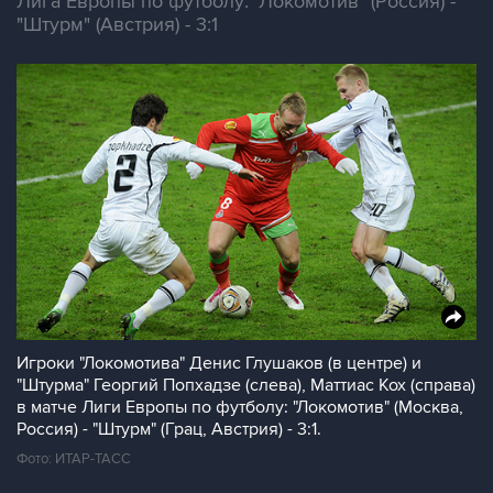
Лига Европы по футболу: "Локомотив" (Россия) -
"Штурм" (Австрия) - 3:1
Игроки "Локомотива" Денис Глушаков (в центре) и
"Штурма" Георгий Попхадзе (слева), Маттиас Кох (справа)
в матче Лиги Европы по футболу: "Локомотив" (Москва,
Россия) - "Штурм" (Грац, Австрия) - 3:1.
Фото: ИТАР-ТАСС