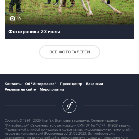
10
Фотохроника 23 июля
ВСЕ ФОТОГАЛЕРЕИ
Контакты
Об "Интерфаксе"
Пресс-центр
Вакансии
Реклама на сайте
Мероприятия
Copyright © 1991—2026 Interfax. Все права защищены. Сетевое издание
"Интерфакс.ру". Свидетельство о регистрации СМИ ЭЛ № ФС 77 - 84928 выдано
Федеральной службой по надзору в сфере связи, информационных технологий и
массовых коммуникаций (Роскомнадзор) 21.03.2023. Вся информация,
размещенная на данном веб-сайте, предназначена только для персонального