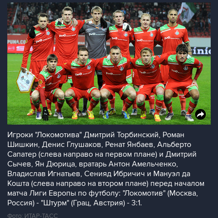
Игроки "Локомотива" Дмитрий Торбинский, Роман
Шишкин, Денис Глушаков, Ренат Янбаев, Альберто
Сапатер (слева направо на первом плане) и Дмитрий
Сычев, Ян Дюрица, вратарь Антон Амельченко,
Владислав Игнатьев, Сенияд Ибричич и Мануэл да
Кошта (слева направо на втором плане) перед началом
матча Лиги Европы по футболу: "Локомотив" (Москва,
Россия) - "Штурм" (Грац, Австрия) - 3:1.
Фото: ИТАР-ТАСС