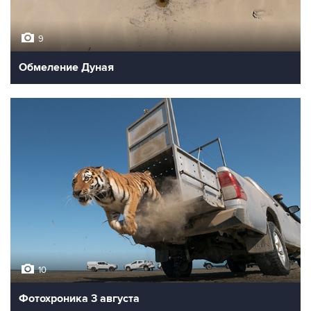
9
Обмеление Дуная
10
Фотохроника 3 августа