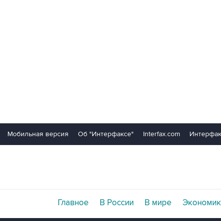
Мобильная версия
Об "Интерфаксе"
Interfax.com
Интерфак
Главное
В России
В мире
Экономик