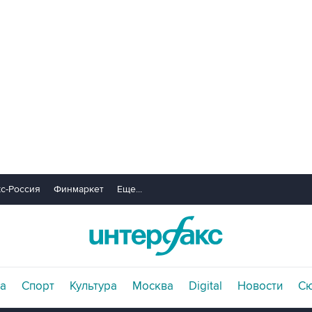
с-Россия
Финмаркет
Еще...
а
Спорт
Культура
Москва
Digital
Новости
С