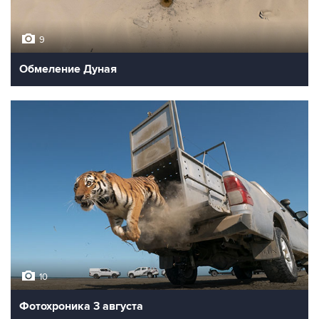
9
Обмеление Дуная
10
Фотохроника 3 августа