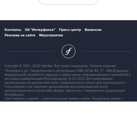
Контакты
Об "Интерфаксе"
Пресс-центр
Вакансии
Реклама на сайте
Мероприятия
Copyright © 1991—2026 Interfax. Все права защищены. Сетевое издание
"Интерфакс.ру". Свидетельство о регистрации СМИ ЭЛ № ФС 77 - 84928 выдано
Федеральной службой по надзору в сфере связи, информационных технологий и
массовых коммуникаций (Роскомнадзор) 21.03.2023. Вся информация,
размещенная на данном веб-сайте, предназначена только для персонального
пользования и не подлежит дальнейшему воспроизведению и/или
распространению в какой-либо форме, иначе как с письменного разрешения
Интерфакса.
Сайт Interfax.ru (далее – сайт) использует файлы cookie. Продолжая работу с
сайтом, Вы соглашаетесь на сбор и последующую
обработку файлов cookie
.
Адрес: Россия, 127006, Москва, 1-я Тверская-Ямская улица, дом 2, стр.1, тел.:
+7 (499) 250-98-40
, факс:
+7 (499) 250-97-27
Продукты информационной группы
"Интерфакс"