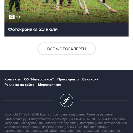
10
Фотохроника 23 июля
ВСЕ ФОТОГАЛЕРЕИ
Контакты
Об "Интерфаксе"
Пресс-центр
Вакансии
Реклама на сайте
Мероприятия
Copyright © 1991—2026 Interfax. Все права защищены. Сетевое издание
"Интерфакс.ру". Свидетельство о регистрации СМИ ЭЛ № ФС 77 - 84928 выдано
Федеральной службой по надзору в сфере связи, информационных технологий и
массовых коммуникаций (Роскомнадзор) 21.03.2023. Вся информация,
размещенная на данном веб-сайте, предназначена только для персонального