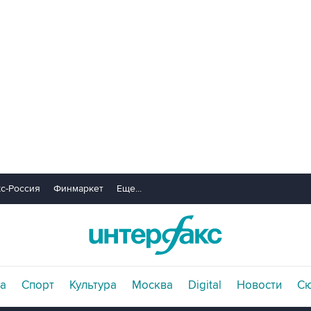
с-Россия
Финмаркет
Еще...
а
Спорт
Культура
Москва
Digital
Новости
С