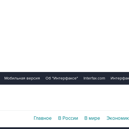
Мобильная версия
Об "Интерфаксе"
Interfax.com
Интерфак
Главное
В России
В мире
Экономик