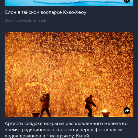
Слон в тайском зоопарке Кхао-Хеоу
Фото: epa/vostock-photo
Артисты создают искры из расплавленного железа во
время традиционного спектакля перед фестивалем
лодок-драконов в Чжанцзякоу. Китай.