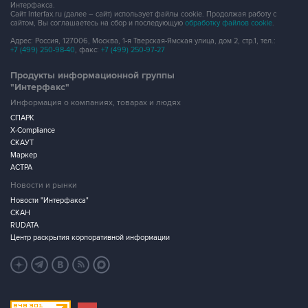
Интерфакса.
Сайт Interfax.ru (далее – сайт) использует файлы cookie. Продолжая работу с
сайтом, Вы соглашаетесь на сбор и последующую
обработку файлов cookie
.
Адрес: Россия, 127006, Москва, 1-я Тверская-Ямская улица, дом 2, стр.1, тел.:
+7 (499) 250-98-40
, факс:
+7 (499) 250-97-27
Продукты информационной группы
"Интерфакс"
Информация о компаниях, товарах и людях
СПАРК
X-Compliance
СКАУТ
Маркер
АСТРА
Новости и рынки
Новости "Интерфакса"
СКАН
RUDATA
Центр раскрытия корпоративной информации