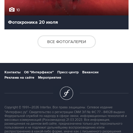
10
Фотохроника 20 июля
ВСЕ ФОТОГАЛЕРЕИ
Контакты
Об "Интерфаксе"
Пресс-центр
Вакансии
Реклама на сайте
Мероприятия
Copyright © 1991—2026 Interfax. Все права защищены. Сетевое издание
"Интерфакс.ру". Свидетельство о регистрации СМИ ЭЛ № ФС 77 - 84928 выдано
Федеральной службой по надзору в сфере связи, информационных технологий и
массовых коммуникаций (Роскомнадзор) 21.03.2023. Вся информация,
размещенная на данном веб-сайте, предназначена только для персонального
пользования и не подлежит дальнейшему воспроизведению и/или
распространению в какой-либо форме, иначе как с письменного разрешения