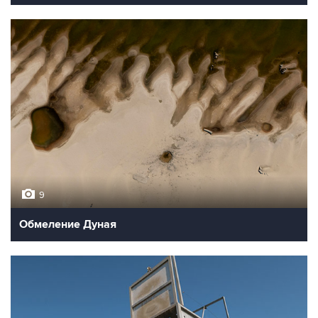
9
Обмеление Дуная