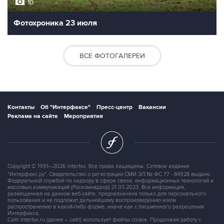
10
Фотохроника 23 июля
ВСЕ ФОТОГАЛЕРЕИ
Контакты
Об "Интерфаксе"
Пресс-центр
Вакансии
Реклама на сайте
Мероприятия
Copyright © 1991—2026 Interfax. Все права защищены. Сетевое издание
"Интерфакс.ру". Свидетельство о регистрации СМИ ЭЛ № ФС 77 - 84928 выдано
Федеральной службой по надзору в сфере связи, информационных технологий и
массовых коммуникаций (Роскомнадзор) 21.03.2023. Вся информация,
размещенная на данном веб-сайте, предназначена только для персонального
пользования и не подлежит дальнейшему воспроизведению и/или
распространению в какой-либо форме, иначе как с письменного разрешения
Интерфакса.
Сайт Interfax.ru (далее – сайт) использует файлы cookie. Продолжая работу с