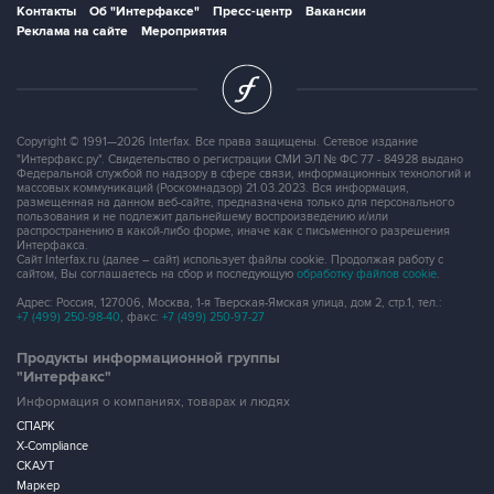
Контакты
Об "Интерфаксе"
Пресс-центр
Вакансии
Реклама на сайте
Мероприятия
Copyright © 1991—2026 Interfax. Все права защищены. Сетевое издание
"Интерфакс.ру". Свидетельство о регистрации СМИ ЭЛ № ФС 77 - 84928 выдано
Федеральной службой по надзору в сфере связи, информационных технологий и
массовых коммуникаций (Роскомнадзор) 21.03.2023. Вся информация,
размещенная на данном веб-сайте, предназначена только для персонального
пользования и не подлежит дальнейшему воспроизведению и/или
распространению в какой-либо форме, иначе как с письменного разрешения
Интерфакса.
Сайт Interfax.ru (далее – сайт) использует файлы cookie. Продолжая работу с
сайтом, Вы соглашаетесь на сбор и последующую
обработку файлов cookie
.
Адрес: Россия, 127006, Москва, 1-я Тверская-Ямская улица, дом 2, стр.1, тел.:
+7 (499) 250-98-40
, факс:
+7 (499) 250-97-27
Продукты информационной группы
"Интерфакс"
Информация о компаниях, товарах и людях
СПАРК
X-Compliance
СКАУТ
Маркер