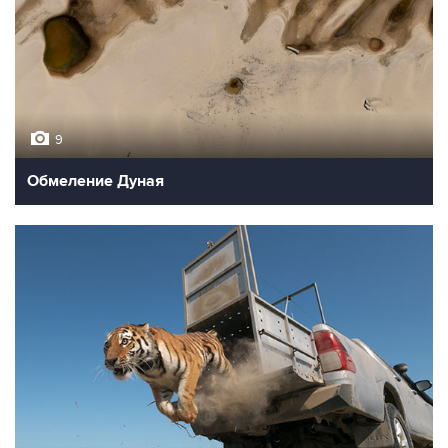
9
Обмеление Дуная