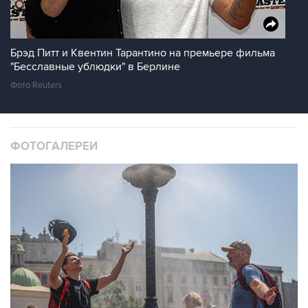
Брэд Питт и Квентин Тарантино на премьере фильма
"Бесславные ублюдки" в Берлине
Фото Reuters
ФОТОГАЛЕРЕИ