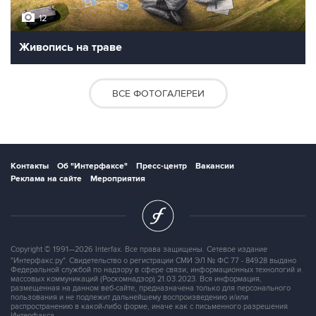
12
Живопись на траве
ВСЕ ФОТОГАЛЕРЕИ
Контакты
Об "Интерфаксе"
Пресс-центр
Вакансии
Реклама на сайте
Мероприятия
Copyright © 1991—2026 Interfax. Все права защищены. Сетевое издание
"Интерфакс.ру". Свидетельство о регистрации СМИ ЭЛ № ФС 77 - 84928 выдано
Федеральной службой по надзору в сфере связи, информационных технологий и
массовых коммуникаций (Роскомнадзор) 21.03.2023. Вся информация,
размещенная на данном веб-сайте, предназначена только для персонального
пользования и не подлежит дальнейшему воспроизведению и/или
распространению в какой-либо форме, иначе как с письменного разрешения
Интерфакса.