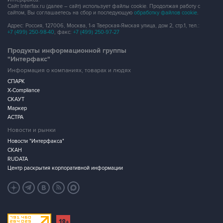
Сайт Interfax.ru (далее – сайт) использует файлы cookie. Продолжая работу с
сайтом, Вы соглашаетесь на сбор и последующую
обработку файлов cookie
.
Адрес: Россия, 127006, Москва, 1-я Тверская-Ямская улица, дом 2, стр.1, тел.:
+7 (499) 250-98-40
, факс:
+7 (499) 250-97-27
Продукты информационной группы
"Интерфакс"
Информация о компаниях, товарах и людях
СПАРК
X-Compliance
СКАУТ
Маркер
АСТРА
Новости и рынки
Новости "Интерфакса"
СКАН
RUDATA
Центр раскрытия корпоративной информации