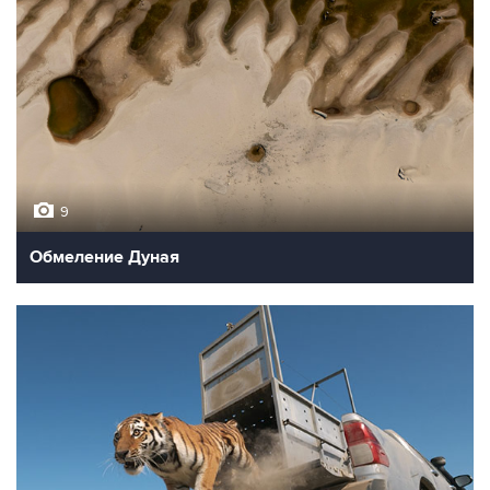
9
Обмеление Дуная