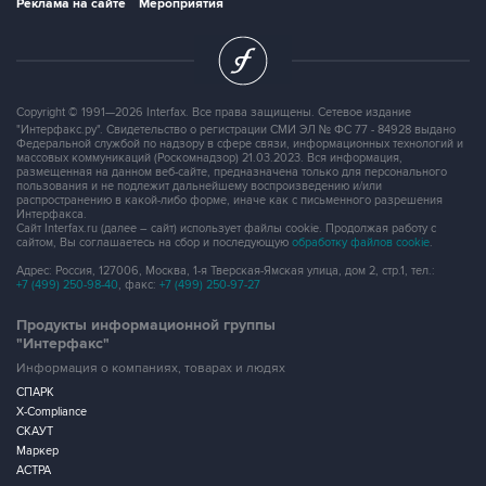
Контакты
Об "Интерфаксе"
Пресс-центр
Вакансии
Реклама на сайте
Мероприятия
Copyright © 1991—2026 Interfax. Все права защищены. Сетевое издание
"Интерфакс.ру". Свидетельство о регистрации СМИ ЭЛ № ФС 77 - 84928 выдано
Федеральной службой по надзору в сфере связи, информационных технологий и
массовых коммуникаций (Роскомнадзор) 21.03.2023. Вся информация,
размещенная на данном веб-сайте, предназначена только для персонального
пользования и не подлежит дальнейшему воспроизведению и/или
распространению в какой-либо форме, иначе как с письменного разрешения
Интерфакса.
Сайт Interfax.ru (далее – сайт) использует файлы cookie. Продолжая работу с
сайтом, Вы соглашаетесь на сбор и последующую
обработку файлов cookie
.
Адрес: Россия, 127006, Москва, 1-я Тверская-Ямская улица, дом 2, стр.1, тел.:
+7 (499) 250-98-40
, факс:
+7 (499) 250-97-27
Продукты информационной группы
"Интерфакс"
Информация о компаниях, товарах и людях