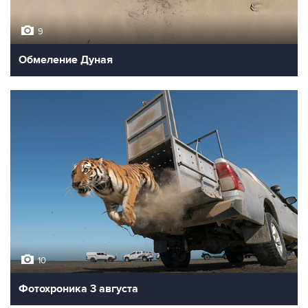
9
Обмеление Дуная