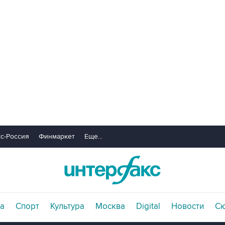
с-Россия
Финмаркет
Еще...
а
Спорт
Культура
Москва
Digital
Новости
С