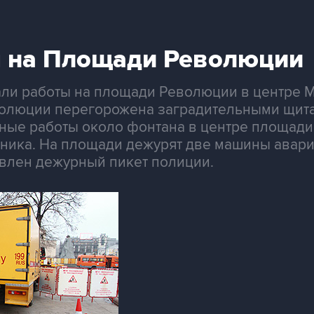
 на Площади Революции
ли работы на площади Революции в центре М
волюции перегорожена заградительными щита
ные работы около фонтана в центре площади.
ехника. На площади дежурят две машины авар
овлен дежурный пикет полиции.