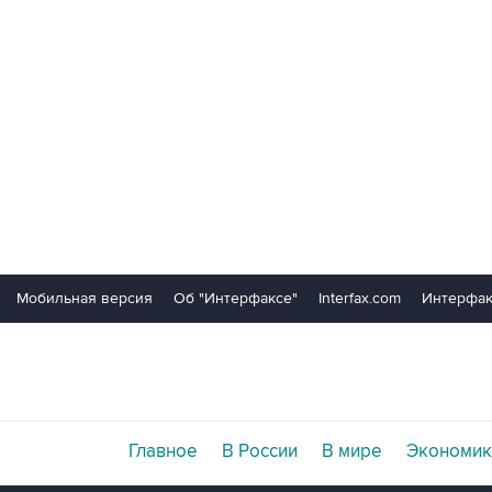
Мобильная версия
Об "Интерфаксе"
Interfax.com
Интерфак
Главное
В России
В мире
Экономик