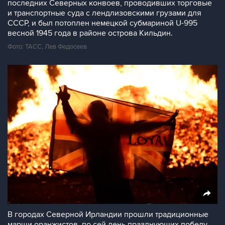
последних Северных конвоев, проводивших торговые
и транспортные суда с лендлизовскими грузами для
СССР, и был потоплен немецкой субмариной U-995
весной 1945 года в районе острова Кильдин.
Фото: ТАСС, Лев Федосеев
В городах Северной Ирландии прошли традиционные
марши оранжистов, по сей день празднующих победу