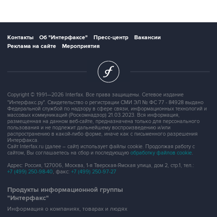
Контакты
Об "Интерфаксе"
Пресс-центр
Вакансии
Реклама на сайте
Мероприятия
Copyright © 1991—2026 Interfax. Все права защищены. Сетевое издание
"Интерфакс.ру". Свидетельство о регистрации СМИ ЭЛ № ФС 77 - 84928 выдано
Федеральной службой по надзору в сфере связи, информационных технологий и
массовых коммуникаций (Роскомнадзор) 21.03.2023. Вся информация,
размещенная на данном веб-сайте, предназначена только для персонального
пользования и не подлежит дальнейшему воспроизведению и/или
распространению в какой-либо форме, иначе как с письменного разрешения
Интерфакса.
Сайт Interfax.ru (далее – сайт) использует файлы cookie. Продолжая работу с
сайтом, Вы соглашаетесь на сбор и последующую
обработку файлов cookie
.
Адрес: Россия, 127006, Москва, 1-я Тверская-Ямская улица, дом 2, стр.1, тел.:
+7 (499) 250-98-40
, факс:
+7 (499) 250-97-27
Продукты информационной группы
"Интерфакс"
Информация о компаниях, товарах и людях