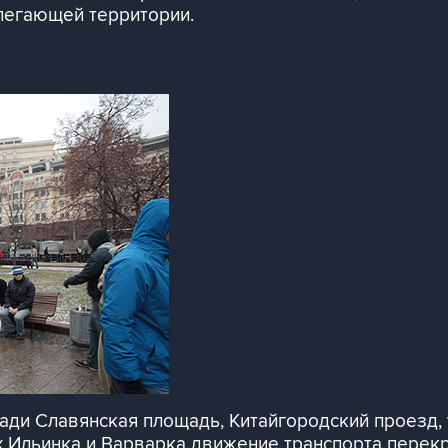
илегающей территории.
щади Славянская площадь, Китайгородский проезд
х Ильинка и Варварка движение транспорта перекр