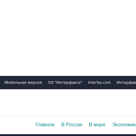
Мобильная версия
Об "Интерфаксе"
Interfax.com
Интерфак
Главное
В России
В мире
Экономик