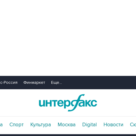
с-Россия
Финмаркет
Еще...
а
Спорт
Культура
Москва
Digital
Новости
С