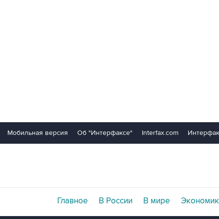
Мобильная версия
Об "Интерфаксе"
Interfax.com
Интерфак
Главное
В России
В мире
Экономик