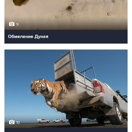
9
Обмеление Дуная
10