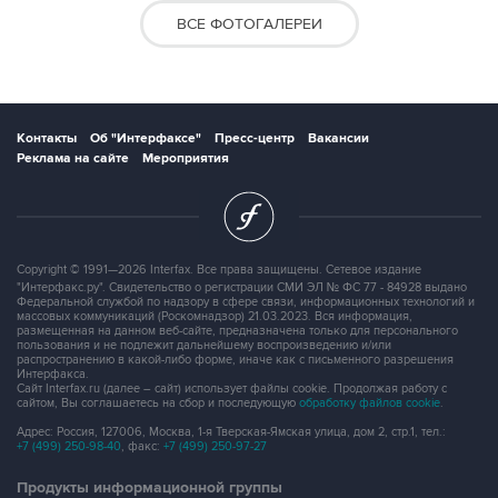
ВСЕ ФОТОГАЛЕРЕИ
Контакты
Об "Интерфаксе"
Пресс-центр
Вакансии
Реклама на сайте
Мероприятия
Copyright © 1991—2026 Interfax. Все права защищены. Сетевое издание
"Интерфакс.ру". Свидетельство о регистрации СМИ ЭЛ № ФС 77 - 84928 выдано
Федеральной службой по надзору в сфере связи, информационных технологий и
массовых коммуникаций (Роскомнадзор) 21.03.2023. Вся информация,
размещенная на данном веб-сайте, предназначена только для персонального
пользования и не подлежит дальнейшему воспроизведению и/или
распространению в какой-либо форме, иначе как с письменного разрешения
Интерфакса.
Сайт Interfax.ru (далее – сайт) использует файлы cookie. Продолжая работу с
сайтом, Вы соглашаетесь на сбор и последующую
обработку файлов cookie
.
Адрес: Россия, 127006, Москва, 1-я Тверская-Ямская улица, дом 2, стр.1, тел.:
+7 (499) 250-98-40
, факс:
+7 (499) 250-97-27
Продукты информационной группы