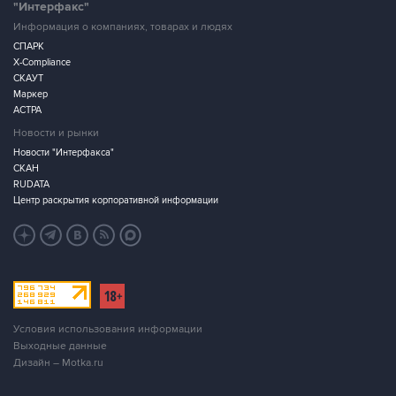
"Интерфакс"
Информация о компаниях, товарах и людях
СПАРК
X-Compliance
СКАУТ
Маркер
АСТРА
Новости и рынки
Новости "Интерфакса"
СКАН
RUDATA
Центр раскрытия корпоративной информации
Условия использования информации
Выходные данные
Дизайн – Motka.ru