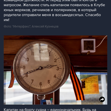
командной должности. А перед этим был и юнгой и
матросом. Желание стать капитаном появилось в Клубе
юных моряков, речников и полярников, в который
родители отправили меня в восьмидесятых. Спасибо
им!
Фото: "Интерфакс", Алексей Кузнецов
Капитан на борту судна – единоначальник. Будь на