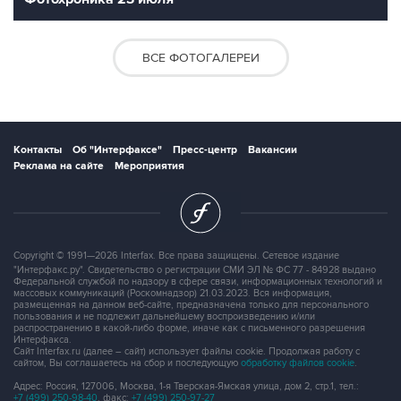
ВСЕ ФОТОГАЛЕРЕИ
Контакты
Об "Интерфаксе"
Пресс-центр
Вакансии
Реклама на сайте
Мероприятия
Copyright © 1991—2026 Interfax. Все права защищены. Сетевое издание
"Интерфакс.ру". Свидетельство о регистрации СМИ ЭЛ № ФС 77 - 84928 выдано
Федеральной службой по надзору в сфере связи, информационных технологий и
массовых коммуникаций (Роскомнадзор) 21.03.2023. Вся информация,
размещенная на данном веб-сайте, предназначена только для персонального
пользования и не подлежит дальнейшему воспроизведению и/или
распространению в какой-либо форме, иначе как с письменного разрешения
Интерфакса.
Сайт Interfax.ru (далее – сайт) использует файлы cookie. Продолжая работу с
сайтом, Вы соглашаетесь на сбор и последующую
обработку файлов cookie
.
Адрес: Россия, 127006, Москва, 1-я Тверская-Ямская улица, дом 2, стр.1, тел.:
+7 (499) 250-98-40
, факс:
+7 (499) 250-97-27