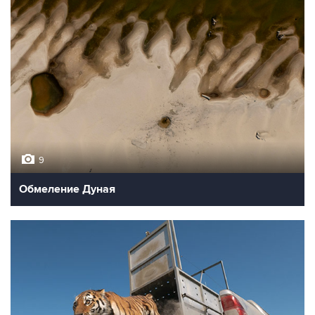
9
Обмеление Дуная