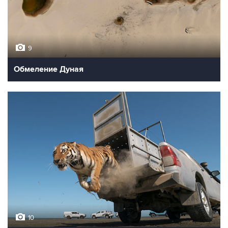
9
Обмеление Дуная
10