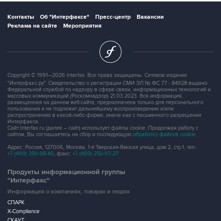
Контакты
Об "Интерфаксе"
Пресс-центр
Вакансии
Реклама на сайте
Мероприятия
Copyright © 1991—2026 Interfax. Все права защищены. Сетевое издание
"Интерфакс.ру". Свидетельство о регистрации СМИ ЭЛ № ФС 77 - 84928 выдано
Федеральной службой по надзору в сфере связи, информационных технологий и
массовых коммуникаций (Роскомнадзор) 21.03.2023. Вся информация,
размещенная на данном веб-сайте, предназначена только для персонального
пользования и не подлежит дальнейшему воспроизведению и/или
распространению в какой-либо форме, иначе как с письменного разрешения
Интерфакса.
Сайт Interfax.ru (далее – сайт) использует файлы cookie. Продолжая работу с
сайтом, Вы соглашаетесь на сбор и последующую
обработку файлов cookie
.
Адрес: Россия, 127006, Москва, 1-я Тверская-Ямская улица, дом 2, стр.1, тел.:
+7 (499) 250-98-40
, факс:
+7 (499) 250-97-27
Продукты информационной группы
"Интерфакс"
Информация о компаниях, товарах и людях
СПАРК
X-Compliance
СКАУТ