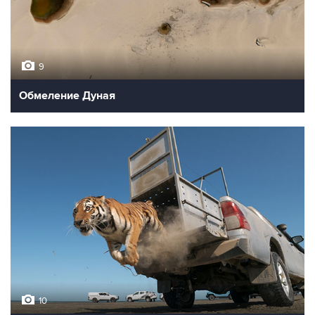
9
Обмеление Дуная
10