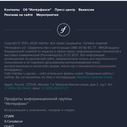
Контакты
Об "Интерфаксе"
Пресс-центр
Вакансии
Реклама на сайте
Мероприятия
Copyright © 1991—2026 Interfax. Все права защищены. Сетевое издание
"Интерфакс.ру". Свидетельство о регистрации СМИ ЭЛ № ФС 77 - 84928 выдано
Федеральной службой по надзору в сфере связи, информационных технологий и
массовых коммуникаций (Роскомнадзор) 21.03.2023. Вся информация,
размещенная на данном веб-сайте, предназначена только для персонального
пользования и не подлежит дальнейшему воспроизведению и/или
распространению в какой-либо форме, иначе как с письменного разрешения
Интерфакса.
Сайт Interfax.ru (далее – сайт) использует файлы cookie. Продолжая работу с
сайтом, Вы соглашаетесь на сбор и последующую
обработку файлов cookie
.
Адрес: Россия, 127006, Москва, 1-я Тверская-Ямская улица, дом 2, стр.1, тел.:
+7 (499) 250-98-40
, факс:
+7 (499) 250-97-27
Продукты информационной группы
"Интерфакс"
Информация о компаниях, товарах и людях
СПАРК
X-Compliance
СКАУТ