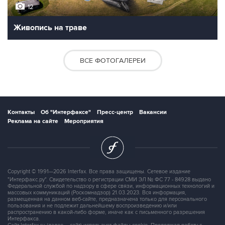
12
Живопись на траве
ВСЕ ФОТОГАЛЕРЕИ
Контакты
Об "Интерфаксе"
Пресс-центр
Вакансии
Реклама на сайте
Мероприятия
Copyright © 1991—2026 Interfax. Все права защищены. Сетевое издание
"Интерфакс.ру". Свидетельство о регистрации СМИ ЭЛ № ФС 77 - 84928 выдано
Федеральной службой по надзору в сфере связи, информационных технологий и
массовых коммуникаций (Роскомнадзор) 21.03.2023. Вся информация,
размещенная на данном веб-сайте, предназначена только для персонального
пользования и не подлежит дальнейшему воспроизведению и/или
распространению в какой-либо форме, иначе как с письменного разрешения
Интерфакса.