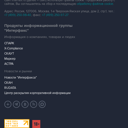
Сайт Interfax.ru (далее – сайт) использует файлы cookie. Продолжая работу с
сайтом, Вы соглашаетесь на сбор и последующую
обработку файлов cookie
.
Адрес: Россия, 127006, Москва, 1-я Тверская-Ямская улица, дом 2, стр.1, тел.:
+7 (499) 250-98-40
, факс:
+7 (499) 250-97-27
Продукты информационной группы
"Интерфакс"
Информация о компаниях, товарах и людях
СПАРК
X-Compliance
СКАУТ
Маркер
АСТРА
Новости и рынки
Новости "Интерфакса"
СКАН
RUDATA
Центр раскрытия корпоративной информации