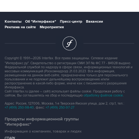
Контакты
Об "Интерфаксе"
Пресс-центр
Вакансии
Реклама на сайте
Мероприятия
Copyright © 1991—2026 Interfax. Все права защищены. Сетевое издание
"Интерфакс.ру". Свидетельство о регистрации СМИ ЭЛ № ФС 77 - 84928 выдано
Федеральной службой по надзору в сфере связи, информационных технологий и
массовых коммуникаций (Роскомнадзор) 21.03.2023. Вся информация,
размещенная на данном веб-сайте, предназначена только для персонального
пользования и не подлежит дальнейшему воспроизведению и/или
распространению в какой-либо форме, иначе как с письменного разрешения
Интерфакса.
Сайт Interfax.ru (далее – сайт) использует файлы cookie. Продолжая работу с
сайтом, Вы соглашаетесь на сбор и последующую
обработку файлов cookie
.
Адрес: Россия, 127006, Москва, 1-я Тверская-Ямская улица, дом 2, стр.1, тел.:
+7 (499) 250-98-40
, факс:
+7 (499) 250-97-27
Продукты информационной группы
"Интерфакс"
Информация о компаниях, товарах и людях
СПАРК