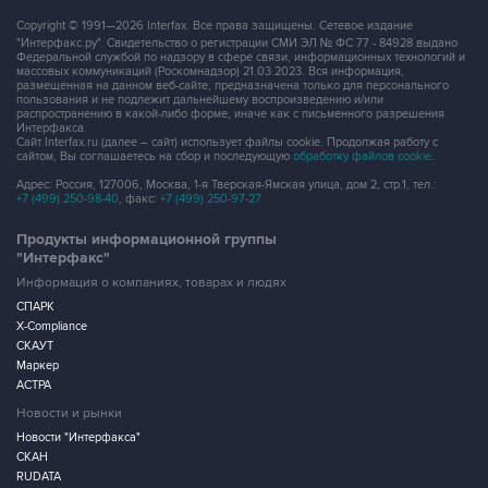
Copyright © 1991—2026 Interfax. Все права защищены. Сетевое издание
"Интерфакс.ру". Свидетельство о регистрации СМИ ЭЛ № ФС 77 - 84928 выдано
Федеральной службой по надзору в сфере связи, информационных технологий и
массовых коммуникаций (Роскомнадзор) 21.03.2023. Вся информация,
размещенная на данном веб-сайте, предназначена только для персонального
пользования и не подлежит дальнейшему воспроизведению и/или
распространению в какой-либо форме, иначе как с письменного разрешения
Интерфакса.
Сайт Interfax.ru (далее – сайт) использует файлы cookie. Продолжая работу с
сайтом, Вы соглашаетесь на сбор и последующую
обработку файлов cookie
.
Адрес: Россия, 127006, Москва, 1-я Тверская-Ямская улица, дом 2, стр.1, тел.:
+7 (499) 250-98-40
, факс:
+7 (499) 250-97-27
Продукты информационной группы
"Интерфакс"
Информация о компаниях, товарах и людях
СПАРК
X-Compliance
СКАУТ
Маркер
АСТРА
Новости и рынки
Новости "Интерфакса"
СКАН
RUDATA