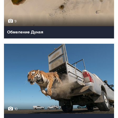
9
Обмеление Дуная
10