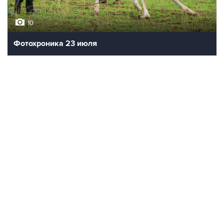
10
Фотохроника 23 июля
ВСЕ ФОТОГАЛЕРЕИ
Контакты
Об "Интерфаксе"
Пресс-центр
Вакансии
Реклама на сайте
Мероприятия
Copyright © 1991—2026 Interfax. Все права защищены. Сетевое издание
"Интерфакс.ру". Свидетельство о регистрации СМИ ЭЛ № ФС 77 - 84928 выдано
Федеральной службой по надзору в сфере связи, информационных технологий и
массовых коммуникаций (Роскомнадзор) 21.03.2023. Вся информация,
размещенная на данном веб-сайте, предназначена только для персонального
пользования и не подлежит дальнейшему воспроизведению и/или