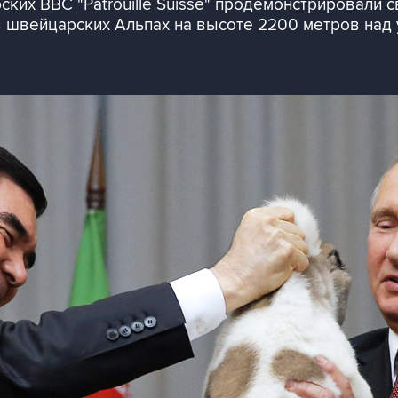
ких ВВС "Patrouille Suisse" продемонстрировали 
в швейцарских Альпах на высоте 2200 метров над