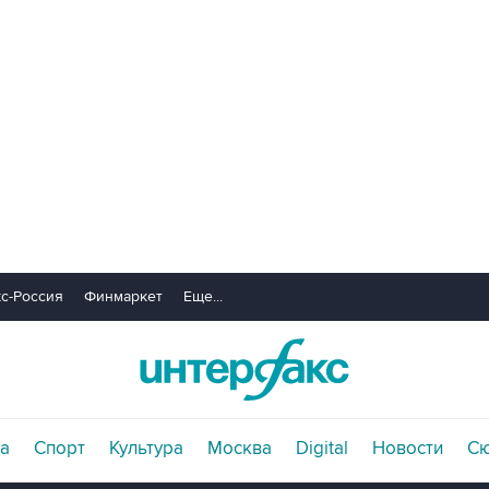
с-Россия
Финмаркет
Еще...
а
Спорт
Культура
Москва
Digital
Новости
С