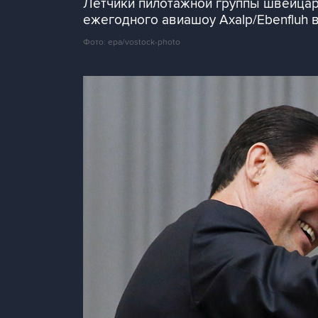
Летчики пилотажной группы швейцарс
ежегодного авиашоу Axalp/Ebenfluh 
Фото: epa/vostock-photo