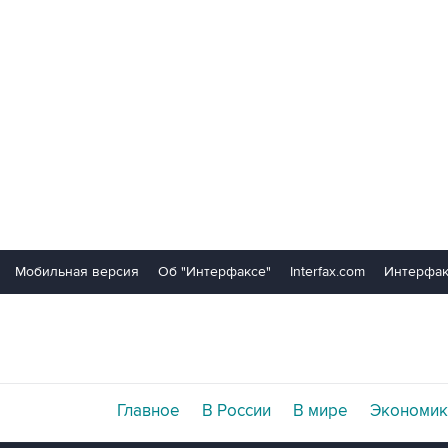
Мобильная версия
Об "Интерфаксе"
Interfax.com
Интерфак
Главное
В России
В мире
Экономик