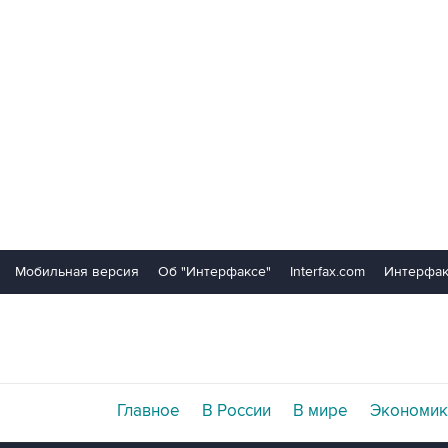
Мобильная версия
Об "Интерфаксе"
Interfax.com
Интерфак
Главное
В России
В мире
Экономик