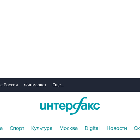
с-Россия
Финмаркет
Еще...
а
Спорт
Культура
Москва
Digital
Новости
С