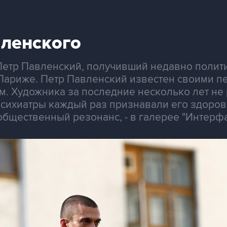
ленского
Петр Павленский, получивший недавно полит
Париже. Петр Павленский известен своими п
м. Художника за последние несколько лет не
психиатры каждый раз признавали его здоров
бщественный резонанс, - в галерее "Интерфа