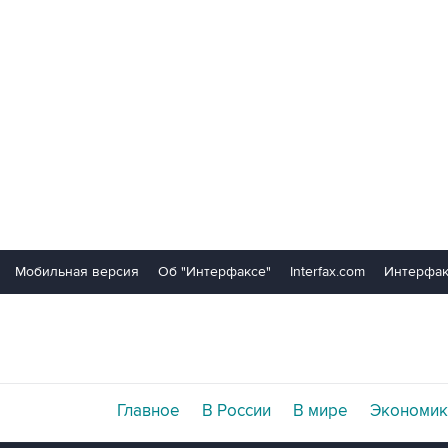
Мобильная версия
Об "Интерфаксе"
Interfax.com
Интерфак
Главное
В России
В мире
Экономик