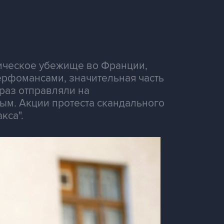
ическое убежище во Франции,
ерфомансами, значительная часть
 раз отправляли на
ым. Акции протеста скандального
кса".