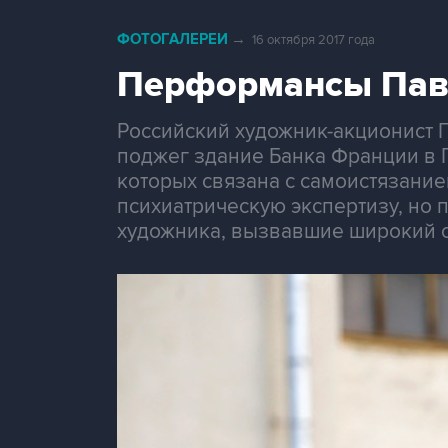
ФОТОГАЛЕРЕИ
→
16 октября 2017 года
Перформансы Пав
Российский художник-акционист 
поджег здание Банка Франции в 
которых связана с самоистязание
психиатрическую экспертизу, но 
художника, вызвавшие широкий о