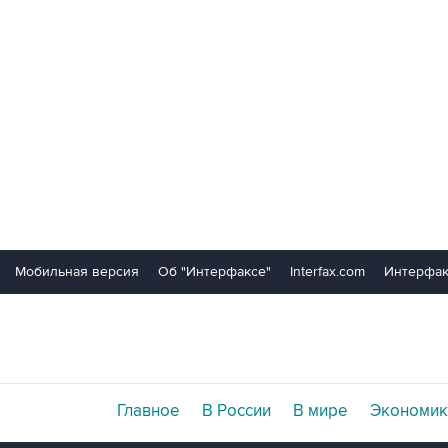
Мобильная версия
Об "Интерфаксе"
Interfax.com
Интерфак
Главное
В России
В мире
Экономик