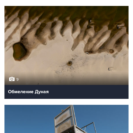
9
Обмеление Дуная