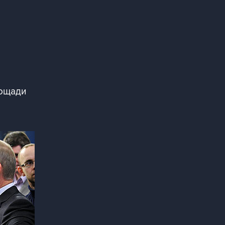
лощади