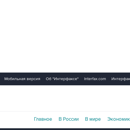
Мобильная версия
Об "Интерфаксе"
Interfax.com
Интерфак
Главное
В России
В мире
Экономик