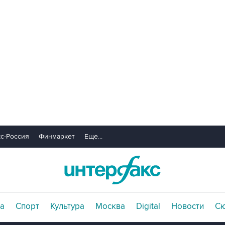
с-Россия
Финмаркет
Еще...
а
Спорт
Культура
Москва
Digital
Новости
С