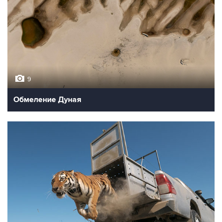
9
Обмеление Дуная