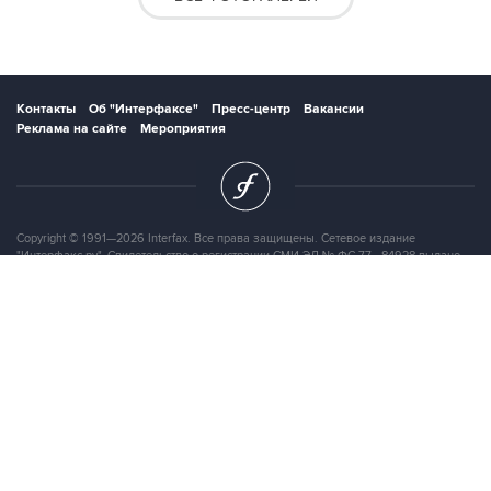
Контакты
Об "Интерфаксе"
Пресс-центр
Вакансии
Реклама на сайте
Мероприятия
Copyright © 1991—2026 Interfax. Все права защищены. Сетевое издание
"Интерфакс.ру". Свидетельство о регистрации СМИ ЭЛ № ФС 77 - 84928 выдано
Федеральной службой по надзору в сфере связи, информационных технологий и
массовых коммуникаций (Роскомнадзор) 21.03.2023. Вся информация,
размещенная на данном веб-сайте, предназначена только для персонального
пользования и не подлежит дальнейшему воспроизведению и/или
распространению в какой-либо форме, иначе как с письменного разрешения
Интерфакса.
Сайт Interfax.ru (далее – сайт) использует файлы cookie. Продолжая работу с
сайтом, Вы соглашаетесь на сбор и последующую
обработку файлов cookie
.
Адрес: Россия, 127006, Москва, 1-я Тверская-Ямская улица, дом 2, стр.1, тел.:
+7 (499) 250-98-40
, факс:
+7 (499) 250-97-27
Продукты информационной группы
"Интерфакс"