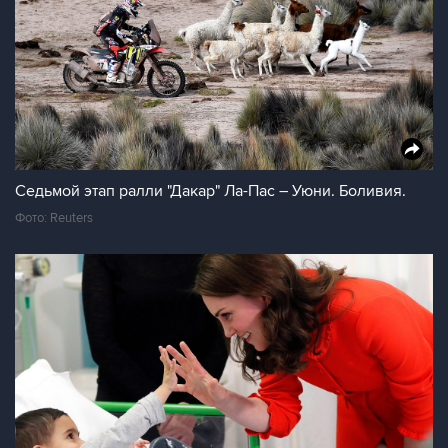
Седьмой этап ралли "Дакар" Ла-Пас – Уюни. Боливия.
Фото: Reuters