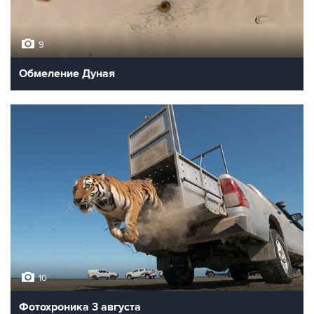
9
Обмеление Дуная
10
Фотохроника 3 августа