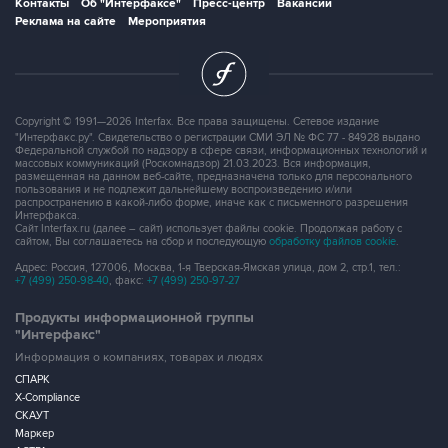
Контакты
Об "Интерфаксе"
Пресс-центр
Вакансии
Реклама на сайте
Мероприятия
Copyright © 1991—2026 Interfax. Все права защищены. Сетевое издание
"Интерфакс.ру". Свидетельство о регистрации СМИ ЭЛ № ФС 77 - 84928 выдано
Федеральной службой по надзору в сфере связи, информационных технологий и
массовых коммуникаций (Роскомнадзор) 21.03.2023. Вся информация,
размещенная на данном веб-сайте, предназначена только для персонального
пользования и не подлежит дальнейшему воспроизведению и/или
распространению в какой-либо форме, иначе как с письменного разрешения
Интерфакса.
Сайт Interfax.ru (далее – сайт) использует файлы cookie. Продолжая работу с
сайтом, Вы соглашаетесь на сбор и последующую
обработку файлов cookie
.
Адрес: Россия, 127006, Москва, 1-я Тверская-Ямская улица, дом 2, стр.1, тел.:
+7 (499) 250-98-40
, факс:
+7 (499) 250-97-27
Продукты информационной группы
"Интерфакс"
Информация о компаниях, товарах и людях
СПАРК
X-Compliance
СКАУТ
Маркер