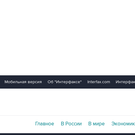
Мобильная версия
Об "Интерфаксе"
Interfax.com
Интерфак
Главное
В России
В мире
Экономик