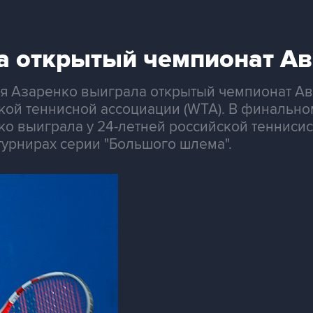
а открытый чемпионат Ав
ия Азаренко выиграла открытый чемпионат Ав
ой теннисной ассоциации (WTA). В финальном
ко выиграла у 24-летней российской теннисист
турнирах серии "Большого шлема".