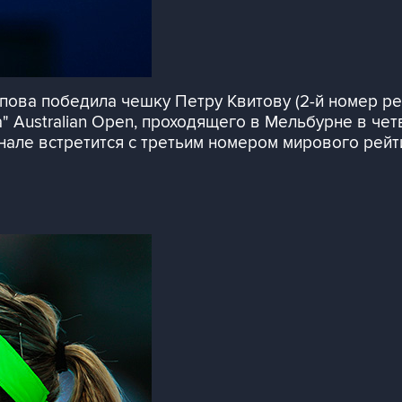
ова победила чешку Петру Квитову (2-й номер ре
Australian Open, проходящего в Мельбурне в четвер
инале встретится с третьим номером мирового рей