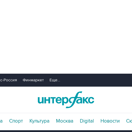
с-Россия
Финмаркет
Еще...
а
Спорт
Культура
Москва
Digital
Новости
С