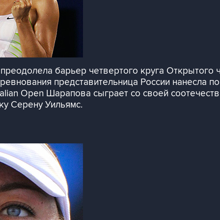
реодолела барьер четвертого круга Открытого че
оревнования представительница России нанесла п
ustralian Open Шарапова сыграет со своей соотече
ку Серену Уильямс.