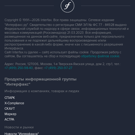
Copyright © 1991—2026 Interfax. Все права защищены. Сетевое издание
"Интерфакс.ру". Свидетельство о регистрации СМИ ЭЛ № ФС 77 - 84928 выдано
Федеральной службой по надзору в сфере связи, информационных технологий и
массовых коммуникаций (Роскомнадзор) 21.03.2023. Вся информация,
размещенная на данном веб-сайте, предназначена только для персонального
пользования и не подлежит дальнейшему воспроизведению и/или
распространению в какой-либо форме, иначе как с письменного разрешения
Интерфакса.
Сайт Interfax.ru (далее – сайт) использует файлы cookie. Продолжая работу с
сайтом, Вы соглашаетесь на сбор и последующую
обработку файлов cookie
.
Адрес: Россия, 127006, Москва, 1-я Тверская-Ямская улица, дом 2, стр.1, тел.:
+7 (499) 250-98-40
, факс:
+7 (499) 250-97-27
Продукты информационной группы
"Интерфакс"
Информация о компаниях, товарах и людях
СПАРК
X-Compliance
СКАУТ
Маркер
АСТРА
Новости и рынки
Новости "Интерфакса"