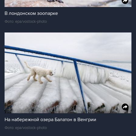
В лондонском зоопарке
Фото: epa/vostock-photo
На набережной озера Балатон в Венгрии
Фото: epa/vostock-photo