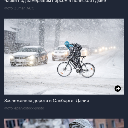
Чайки под замерзшим пирсом в польской Гдыне
Фото: Zuma/ТАСС
Заснеженная дорога в Ольборге, Дания
Фото: epa/vostock-photo