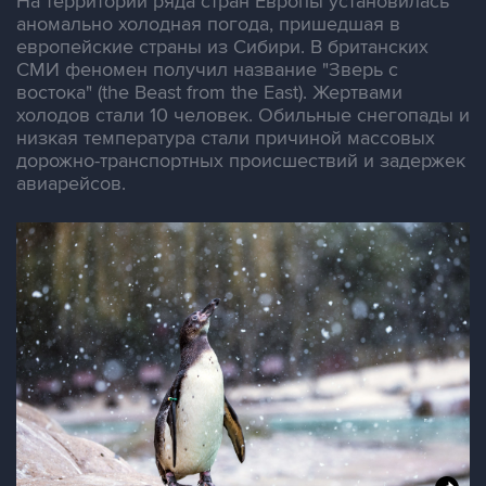
На территории ряда стран Европы установилась
аномально холодная погода, пришедшая в
европейские страны из Сибири. В британских
СМИ феномен получил название "Зверь с
востока" (the Beast from the East). Жертвами
холодов стали 10 человек. Обильные снегопады и
низкая температура стали причиной массовых
дорожно-транспортных происшествий и задержек
авиарейсов.