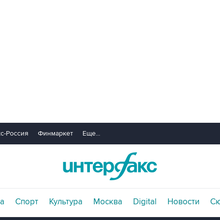
с-Россия
Финмаркет
Еще...
а
Спорт
Культура
Москва
Digital
Новости
С