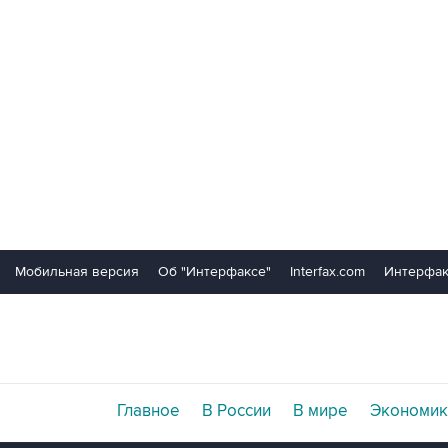
Мобильная версия
Об "Интерфаксе"
Interfax.com
Интерфак
Главное
В России
В мире
Экономик