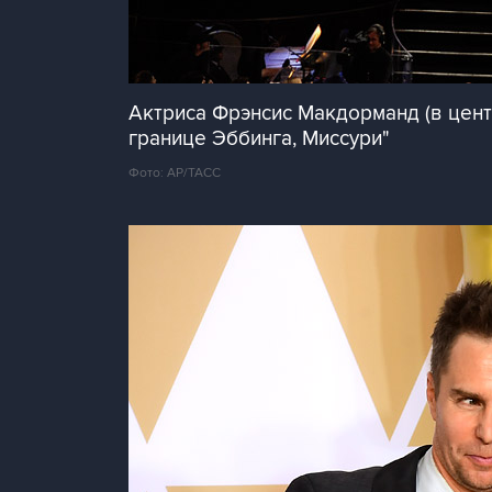
Актриса Фрэнсис Макдорманд (в цент
границе Эббинга, Миссури"
Фото: AP/ТАСС