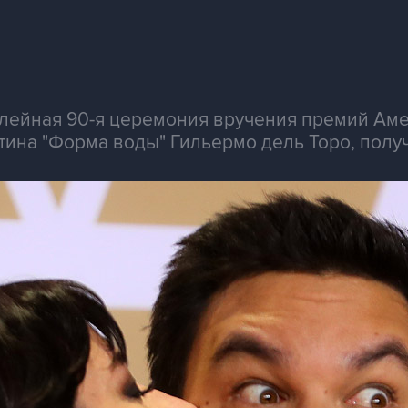
лейная 90-я церемония вручения премий Ам
ина "Форма воды" Гильермо дель Торо, получ