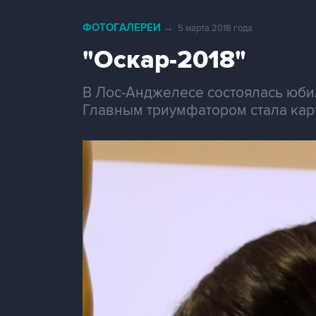
ФОТОГАЛЕРЕИ
→
5 марта 2018 года
"Оскар-2018"
В Лос-Анджелесе состоялась юби
Главным триумфатором стала карт