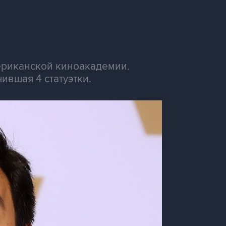
ериканской киноакадемии.
ившая 4 статуэтки.