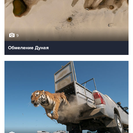
9
Обмеление Дуная