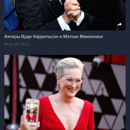
Актеры Вуди Харрельсон и Мэттью Макконахи
Фото: AP/ТАСС