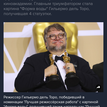
киноакадемии. Главным триумфатором стала
картина "Форма воды" Гильермо дель Торо,
получившая 4 статуэтки.
Режиссер Гильермо дель Торо, победивший в
номинации "Лучшая режиссёрская работа" с картиной
"Форма воды", получившей также награду как "Лучший