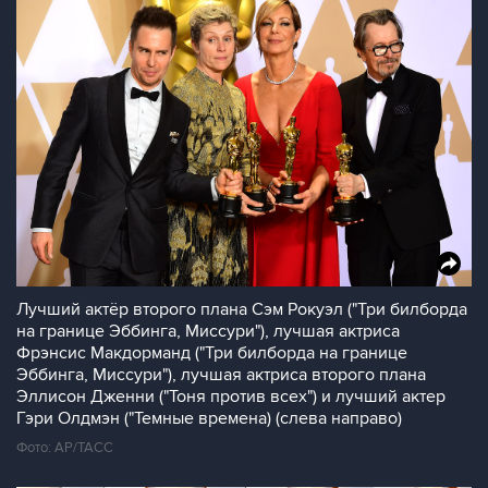
Лучший актёр второго плана Сэм Рокуэл ("Три билборда
на границе Эббинга, Миссури"), лучшая актриса
Фрэнсис Макдорманд ("Три билборда на границе
Эббинга, Миссури"), лучшая актриса второго плана
Эллисон Дженни ("Тоня против всех") и лучший актер
Гэри Олдмэн ("Темные времена) (слева направо)
Фото: AP/ТАСС