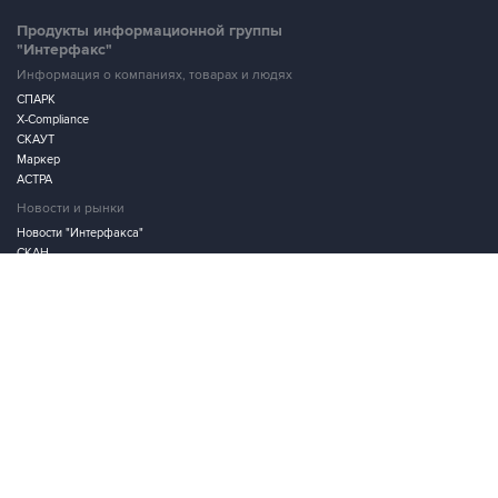
Продукты информационной группы
"Интерфакс"
Информация о компаниях, товарах и людях
СПАРК
X-Compliance
СКАУТ
Маркер
АСТРА
Новости и рынки
Новости "Интерфакса"
СКАН
RUDATA
Центр раскрытия корпоративной информации
Условия использования информации
Выходные данные
Дизайн – Motka.ru