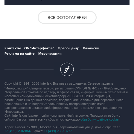
ВСЕ ФОТОГАЛЕРЕИ
Контакты
Об "Интерфаксе"
Пресс-центр
Вакансии
Реклама на сайте
Мероприятия
Copyright © 1991—2026 Interfax. Все права защищены. Сетевое издание
"Интерфакс.ру". Свидетельство о регистрации СМИ ЭЛ № ФС 77 - 84928 выдано
Федеральной службой по надзору в сфере связи, информационных технологий и
массовых коммуникаций (Роскомнадзор) 21.03.2023. Вся информация,
размещенная на данном веб-сайте, предназначена только для персонального
пользования и не подлежит дальнейшему воспроизведению и/или
распространению в какой-либо форме, иначе как с письменного разрешения
Интерфакса.
Сайт Interfax.ru (далее – сайт) использует файлы cookie. Продолжая работу с
сайтом, Вы соглашаетесь на сбор и последующую
обработку файлов cookie
.
Адрес: Россия, 127006, Москва, 1-я Тверская-Ямская улица, дом 2, стр.1, тел.:
+7 (499) 250-98-40
, факс:
+7 (499) 250-97-27