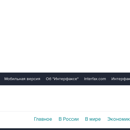
Мобильная версия
Об "Интерфаксе"
Interfax.com
Интерфак
Главное
В России
В мире
Экономик