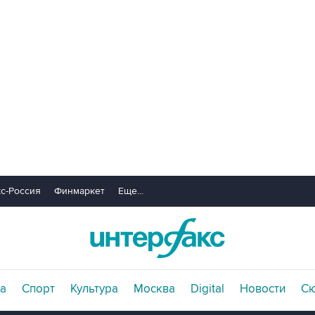
с-Россия
Финмаркет
Еще...
а
Спорт
Культура
Москва
Digital
Новости
С