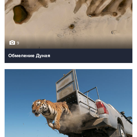
9
Обмеление Дуная