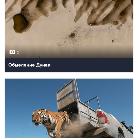
9
Обмеление Дуная