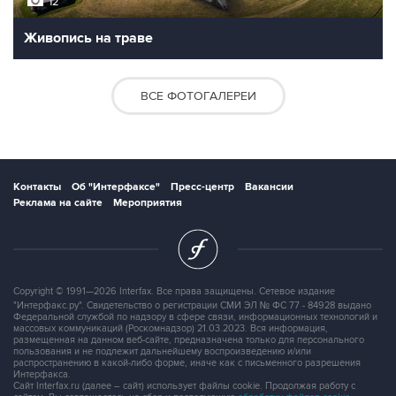
12
Живопись на траве
ВСЕ ФОТОГАЛЕРЕИ
Контакты
Об "Интерфаксе"
Пресс-центр
Вакансии
Реклама на сайте
Мероприятия
Copyright © 1991—2026 Interfax. Все права защищены. Сетевое издание
"Интерфакс.ру". Свидетельство о регистрации СМИ ЭЛ № ФС 77 - 84928 выдано
Федеральной службой по надзору в сфере связи, информационных технологий и
массовых коммуникаций (Роскомнадзор) 21.03.2023. Вся информация,
размещенная на данном веб-сайте, предназначена только для персонального
пользования и не подлежит дальнейшему воспроизведению и/или
распространению в какой-либо форме, иначе как с письменного разрешения
Интерфакса.
Сайт Interfax.ru (далее – сайт) использует файлы cookie. Продолжая работу с