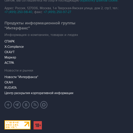
сайтом, Вы соглашаетесь на сбор и последующую
обработку файлов cookie
.
Адрес: Россия, 127006, Москва, 1-я Тверская-Ямская улица, дом 2, стр.1, тел.:
+7 (499) 250-98-40
, факс:
+7 (499) 250-97-27
Продукты информационной группы
"Интерфакс"
Информация о компаниях, товарах и людях
СПАРК
X-Compliance
СКАУТ
Маркер
АСТРА
Новости и рынки
Новости "Интерфакса"
СКАН
RUDATA
Центр раскрытия корпоративной информации