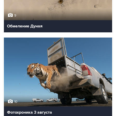
9
Обмеление Дуная
10
Фотохроника 3 августа